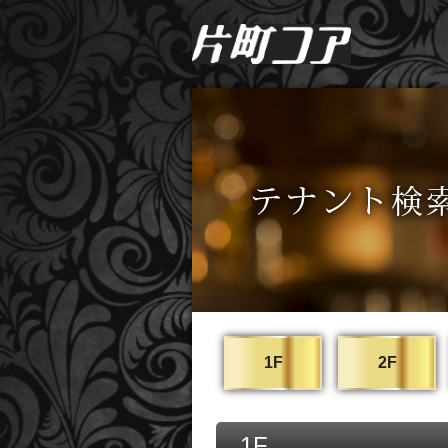
1F
2F
1F