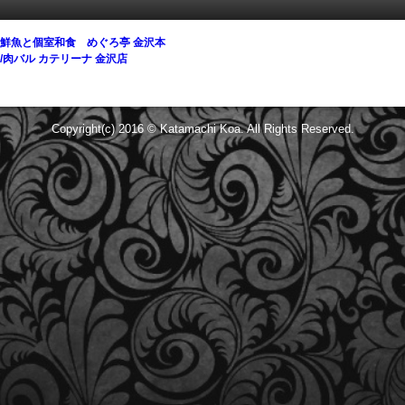
鮮魚と個室和食 めぐろ亭 金沢本
/肉バル カテリーナ 金沢店
Copyright(c) 2016 © Katamachi Koa. All Rights Reserved.