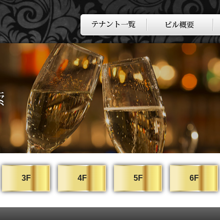
3F
4F
5F
6F