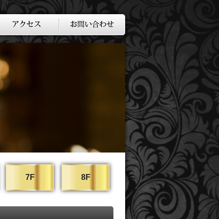
7F
8F